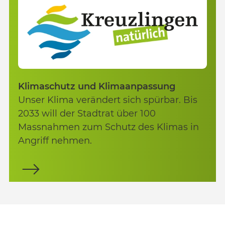
Klimaschutz und Klimaanpassung
Unser Klima verändert sich spürbar. Bis
2033 will der Stadtrat über 100
Massnahmen zum Schutz des Klimas in
Angriff nehmen.