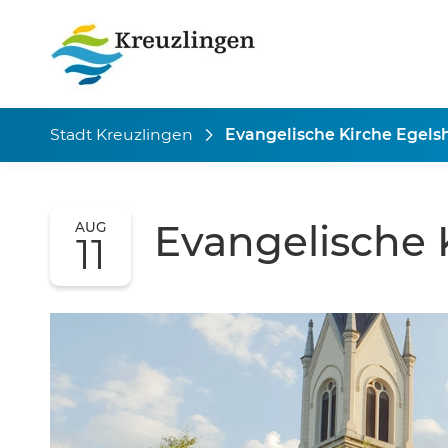
Stadt Kreuzlingen
Evangelische Kirche Egels
Evangelische 
AUG
11