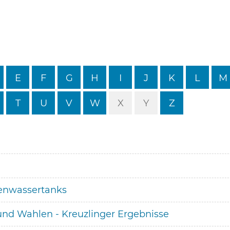
E
F
G
H
I
J
K
L
M
T
U
V
W
X
Y
Z
enwassertanks
d Wahlen - Kreuzlinger Ergebnisse