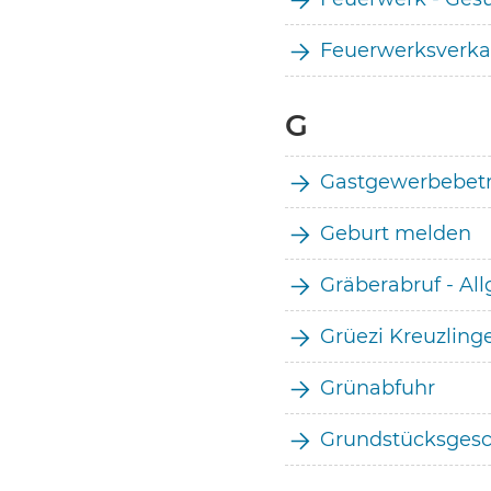
Feuerwerksverka
G
Gastgewerbebetr
Geburt melden
Gräberabruf - Al
Grüezi Kreuzlin
Grünabfuhr
Grundstücksgesc