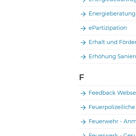
Energieberatung
ePartizipation
Erhalt und Förd
Erhöhung Sanie
F
Feedback Webse
Feuerpolizeilich
Feuerwehr - An
Feuerwerk - Ges