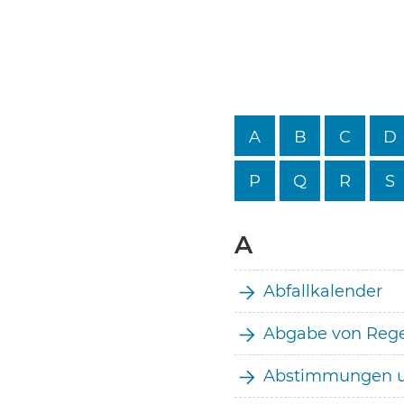
A
B
C
D
P
Q
R
S
A
Abfallkalender
Abgabe von Reg
Abstimmungen un